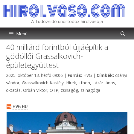
Kilépés
a
tartalomba
A Tudózsidó unortodox hírolvasója
Menü
40 milliárd forintból újjáépítik a
gödöllői Grassalkovich-
épületegyüttest
Kategória
Címkék
2025. október 13. hétfő 09:06
|
Forrás:
HVG
|
Címkék:
csányi
sándor
,
Grassalkovich Kastély
,
Hírek
,
Itthon
,
Lázár János
,
oktatás
,
Orbán Viktor
,
OTP
,
zsinagóg
,
zsinagóga