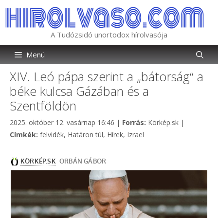
Kilépés
a
tartalomba
A Tudózsidó unortodox hírolvasója
Menü
XIV. Leó pápa szerint a „bátorság“ a
béke kulcsa Gázában és a
Szentföldön
Kategória
2025. október 12. vasárnap 16:46
|
Forrás:
Körkép.sk
|
Címkék
Címkék:
felvidék
,
Határon túl
,
Hírek
,
Izrael