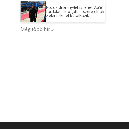
Közös drónügylet is lehet Vučić
fordulata mögött: a szerb elnök
Zelenszkijjel barátkozik
Még több hír »