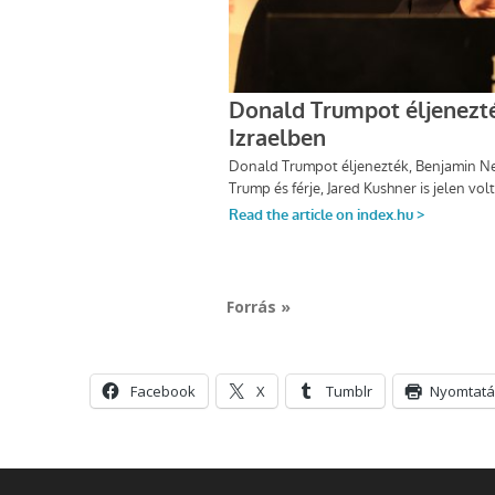
Forrás »
Facebook
X
Tumblr
Nyomtatá