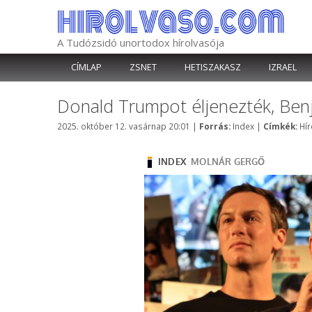
Kilépés
a
tartalomba
A Tudózsidó unortodox hírolvasója
CÍMLAP
ZSNET
HETISZAKASZ
IZRAEL
Donald Trumpot éljenezték, Benj
Kategória
Cí
2025. október 12. vasárnap 20:01
|
Forrás:
Index
|
Címkék:
Hír