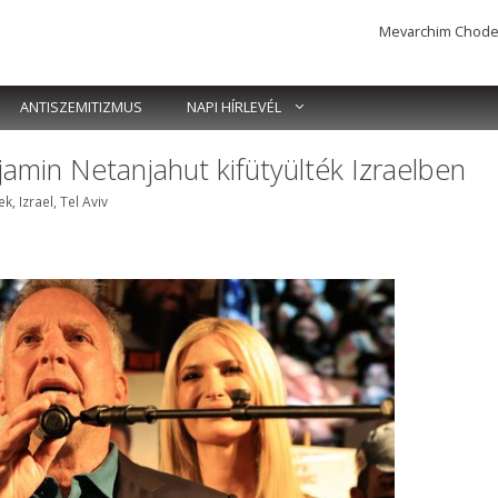
Mevarchim Chodesh 
ANTISZEMITIZMUS
NAPI HÍRLEVÉL
amin Netanjahut kifütyülték Izraelben
mkék
ek
,
Izrael
,
Tel Aviv