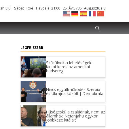
Elul · Sábát · Röé · Hávdálá: 21:00 · 25. Áv 5786 · Augusztus 8
LEGFRISSEBB
Szűkülnek a lehetőségek –
Kiutat keres az amerikai
hadsereg
Nincs együttműködés Szerbia
és Ukrajna között | Demokrata
Hűségeskü a családnak, nem az
államnak: Netanjahu egykori
jobbkeze kitálalt