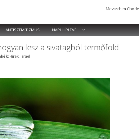
Mevarchim Chodesh 
ANTISZEMITIZMUS
NAPI HÍRLEVÉL
 hogyan lesz a sivatagból termőföld
Címkék
kék:
Hírek
,
Izrael