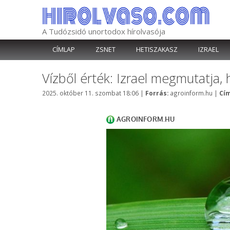
Kilépés
a
tartalomba
A Tudózsidó unortodox hírolvasója
CÍMLAP
ZSNET
HETISZAKASZ
IZRAEL
Vízből érték: Izrael megmutatja,
Kategória
2025. október 11. szombat 18:06
|
Forrás:
agroinform.hu
|
Cím