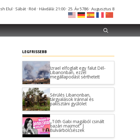
Elul · Sábát · Röé · Hávdálá: 21:00 · 25. Áv 5786 · Augusztus 8
LEGFRISSEBB
Izrael elfoglalt egy falut Dél-
Libanonban, ezzel
megállapodást sérthetett
Sérülés Libanonban,
tárgyalások Iránnal és
pakisztáni gyűlölet
„Tóth Gabi magából csinált
bazári majmot” |
Bulvárbölcsészek