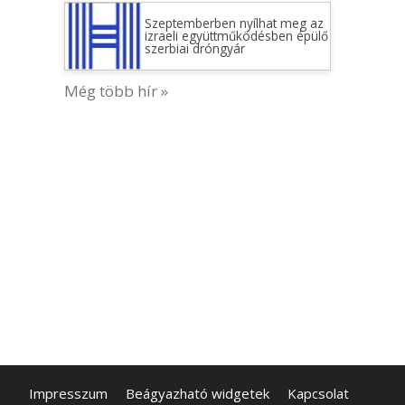
Szeptemberben nyílhat meg az
izraeli együttműködésben épülő
szerbiai dróngyár
Még több hír »
Impresszum
Beágyazható widgetek
Kapcsolat