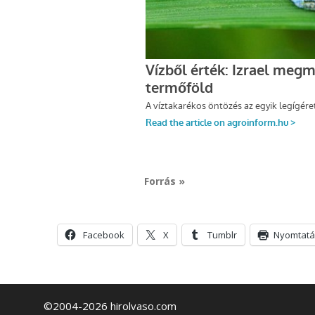
Forrás »
Facebook
X
Tumblr
Nyomtatá
©2004-2026 hirolvaso.com