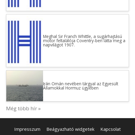
Meghal Sir Franch Whittle, a sugárhajtású
motor feltalálója Coventry-ben látta meg a
napvilágot 1907.
Irán Omán nevében tárgyal az Egyesült
Államokkal Hormuz ügyében
Még több hír »
Impresszum
Beágyazható widgetek
Kapcsolat