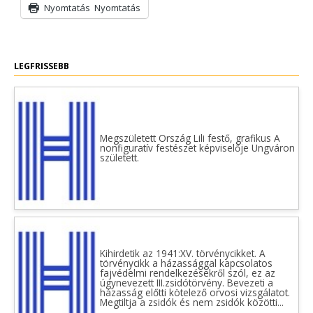
Nyomtatás
Nyomtatás
LEGFRISSEBB
Megszületett Ország Lili festő, grafikus A
nonfiguratív festészet képviselője Ungváron
született.
Kihirdetik az 1941:XV. törvénycikket. A
törvénycikk a házassággal kapcsolatos
fajvédelmi rendelkezésekről szól, ez az
úgynevezett III.zsidótörvény. Bevezeti a
házasság előtti kötelező orvosi vizsgálatot.
Megtiltja a zsidók és nem zsidók közötti...