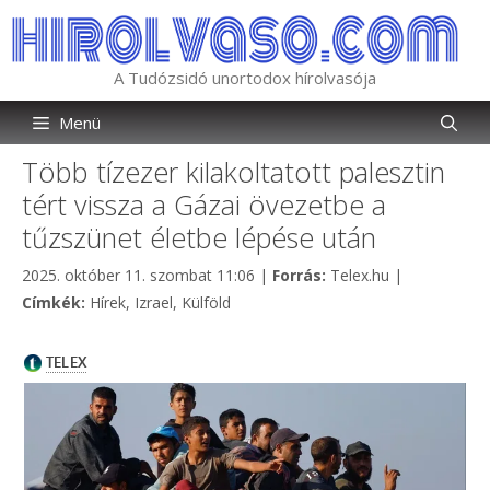
Kilépés
a
tartalomba
A Tudózsidó unortodox hírolvasója
Menü
Több tízezer kilakoltatott palesztin
tért vissza a Gázai övezetbe a
tűzszünet életbe lépése után
Kategória
2025. október 11. szombat 11:06
|
Forrás:
Telex.hu
|
Címkék
Címkék:
Hírek
,
Izrael
,
Külföld