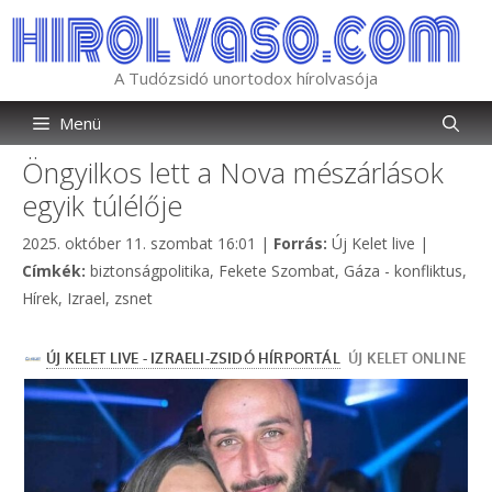
Kilépés
a
tartalomba
A Tudózsidó unortodox hírolvasója
Menü
Öngyilkos lett a Nova mészárlások
egyik túlélője
Kategória
2025. október 11. szombat 16:01
|
Forrás:
Új Kelet live
|
Címkék
Címkék:
biztonságpolitika
,
Fekete Szombat
,
Gáza - konfliktus
,
Hírek
,
Izrael
,
zsnet