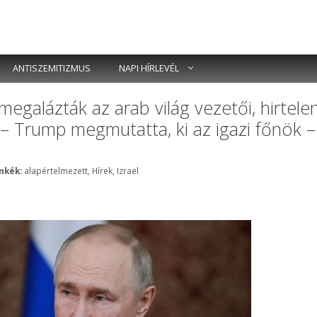
ANTISZEMITIZMUS
NAPI HÍRLEVÉL
 megalázták az arab világ vezetői, hirtele
– Trump megmutatta, ki az igazi főnök –
Címkék
mkék:
alapértelmezett
,
Hírek
,
Izrael