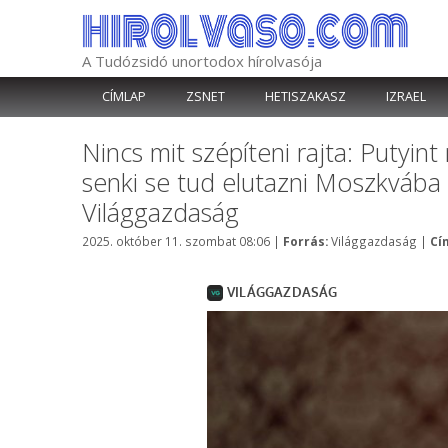
Kilépés
a
tartalomba
A Tudózsidó unortodox hírolvasója
CÍMLAP
ZSNET
HETISZAKASZ
IZRAEL
Nincs mit szépíteni rajta: Putyint
senki se tud elutazni Moszkvába 
Világgazdaság
Kategória
2025. október 11. szombat 08:06
|
Forrás:
Világgazdaság
|
Cí