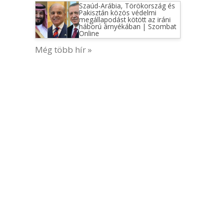
Szaúd-Arábia, Törökország és
Pakisztán közös védelmi
megállapodást kötött az iráni
háború árnyékában | Szombat
Online
Még több hír »