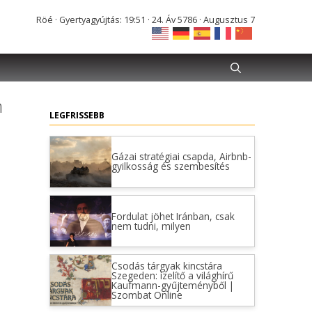
Röé · Gyertyagyújtás: 19:51 · 24. Áv 5786 · Augusztus 7
n
LEGFRISSEBB
Gázai stratégiai csapda, Airbnb-
gyilkosság és szembesítés
Fordulat jöhet Iránban, csak
nem tudni, milyen
Csodás tárgyak kincstára
Szegeden: ízelítő a világhírű
Kaufmann-gyűjteményből |
Szombat Online