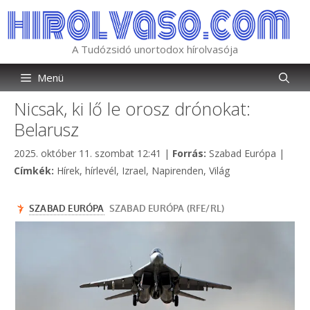
Kilépés
a
tartalomba
A Tudózsidó unortodox hírolvasója
Menü
Nicsak, ki lő le orosz drónokat:
Belarusz
Kategória
2025. október 11. szombat 12:41
|
Forrás:
Szabad Európa
|
Címkék
Címkék:
Hírek
,
hírlevél
,
Izrael
,
Napirenden
,
Világ