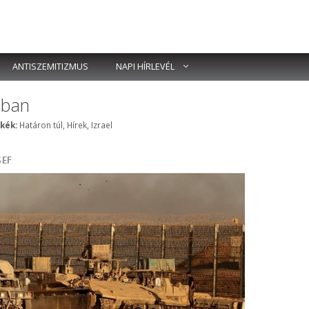
ANTISZEMITIZMUS
NAPI HÍRLEVÉL
ában
Címkék
kék:
Határon túl
,
Hírek
,
Izrael