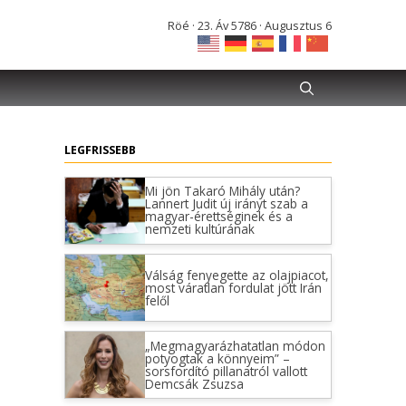
Röé · 23. Áv 5786 · Augusztus 6
LEGFRISSEBB
Mi jön Takaró Mihály után?
Lannert Judit új irányt szab a
magyar-érettséginek és a
nemzeti kultúrának
Válság fenyegette az olajpiacot,
most váratlan fordulat jött Irán
felől
„Megmagyarázhatatlan módon
potyogtak a könnyeim” –
sorsfordító pillanatról vallott
Demcsák Zsuzsa