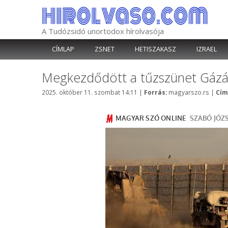
Kilépés
a
tartalomba
A Tudózsidó unortodox hírolvasója
CÍMLAP
ZSNET
HETISZAKASZ
IZRAEL
Megkezdődött a tűzszünet Gáz
Kategória
2025. október 11. szombat 14:11
|
Forrás:
magyarszo.rs
|
Cím