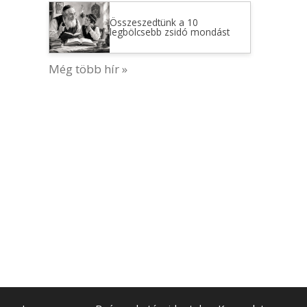
Összeszedtünk a 10
legbölcsebb zsidó mondást
Még több hír »