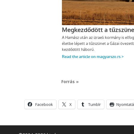
Forrás »
Facebook
X
Tumblr
Nyomtatá