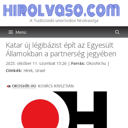
Kilépés
a
tartalomba
A Tudózsidó unortodox hírolvasója
Menü
Katar új légibázist épít az Egyesült
Államokban a partnerség jegyében
Kategória
2025. október 11. szombat 15:26
|
Forrás:
Okoshír.hu
|
Címkék
Címkék:
Hírek
,
Izrael