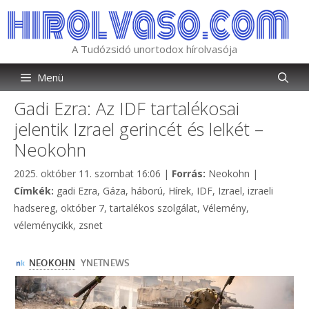
Kilépés
a
tartalomba
A Tudózsidó unortodox hírolvasója
Menü
Gadi Ezra: Az IDF tartalékosai
jelentik Izrael gerincét és lelkét –
Neokohn
Kategória
2025. október 11. szombat 16:06
|
Forrás:
Neokohn
|
Címkék
Címkék:
gadi Ezra
,
Gáza
,
háború
,
Hírek
,
IDF
,
Izrael
,
izraeli
hadsereg
,
október 7
,
tartalékos szolgálat
,
Vélemény
,
véleménycikk
,
zsnet