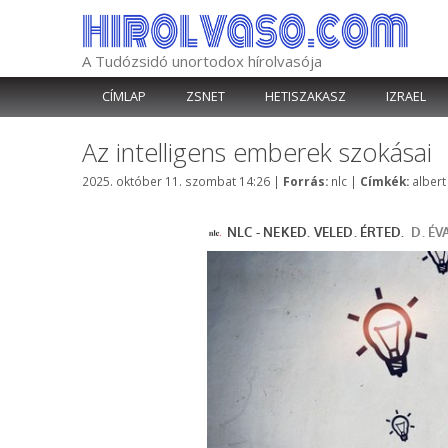
Kilépés
a
tartalomba
A Tudózsidó unortodox hírolvasója
CÍMLAP
ZSNET
HETISZAKASZ
IZRAEL
Az intelligens emberek szokásai
Kategória
Címké
2025. október 11. szombat 14:26
|
Forrás:
nlc
|
Címkék:
albert