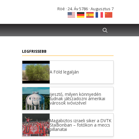
Röé · 24. Áv 5786 · Augusztus 7
LEGFRISSEBB
A Föld legalján
Ijesztő, milyen könnyedén
tudnak játszadozni amerikai
városok ivóvizével
Magabiztos izraeli siker a DVTK
Stadionban – fotókon a meccs
pillanatai