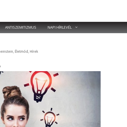
ANTISZEMITIZMUS
NAPI HÍRLEVÉL
k
 einstein
,
Életmód
,
Hírek