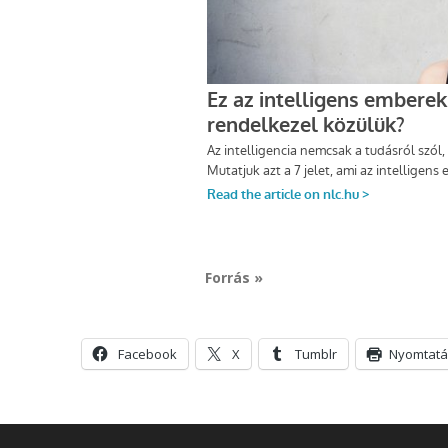
Forrás »
Facebook
X
Tumblr
Nyomtatá