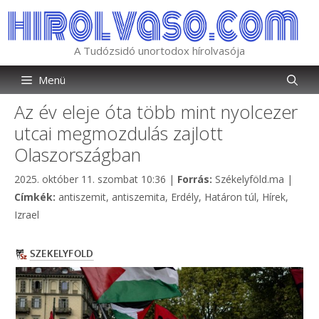
Kilépés
a
tartalomba
A Tudózsidó unortodox hírolvasója
Menü
Az év eleje óta több mint nyolcezer
utcai megmozdulás zajlott
Olaszországban
Kategória
2025. október 11. szombat 10:36
|
Forrás:
Székelyföld.ma
|
Címkék
Címkék:
antiszemit
,
antiszemita
,
Erdély
,
Határon túl
,
Hírek
,
Izrael