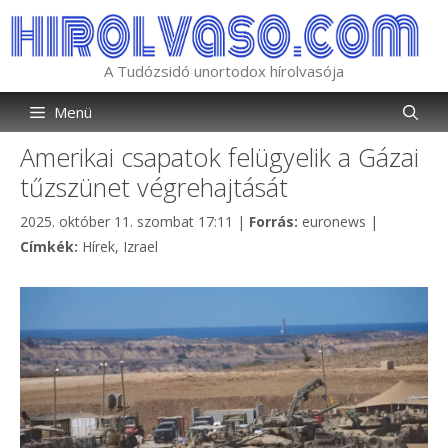
Kilépés
a
tartalomba
A Tudózsidó unortodox hírolvasója
Menü
Amerikai csapatok felügyelik a Gázai
tűzszünet végrehajtását
Kategória
2025. október 11. szombat 17:11
|
Forrás:
euronews
|
Címkék
Címkék:
Hírek
,
Izrael