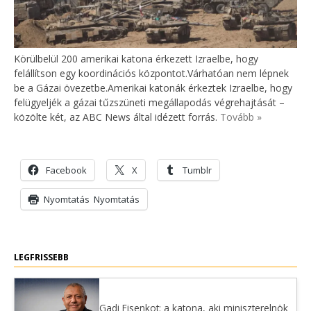
Körülbelül 200 amerikai katona érkezett Izraelbe, hogy
felállítson egy koordinációs központot.Várhatóan nem lépnek
be a Gázai övezetbe.Amerikai katonák érkeztek Izraelbe, hogy
felügyeljék a gázai tűzszüneti megállapodás végrehajtását –
közölte két, az ABC News által idézett forrás.
Tovább »
Facebook
X
Tumblr
Nyomtatás
Nyomtatás
LEGFRISSEBB
Gadi Eisenkot: a katona, aki miniszterelnök