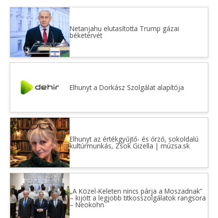
Netanjahu elutasította Trump gázai
béketervét
Elhunyt a Dorkász Szolgálat alapítója
Elhunyt az értékgyűjtő- és őrző, sokoldalú
kultúrmunkás, Zsok Gizella | múzsa.sk
„A Közel-Keleten nincs párja a Moszadnak”
– kijött a legjobb titkosszolgálatok rangsora
– Neokohn