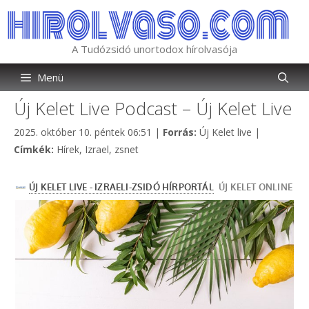
Kilépés
a
tartalomba
A Tudózsidó unortodox hírolvasója
Menü
Új Kelet Live Podcast – Új Kelet Live
Kategória
2025. október 10. péntek 06:51
|
Forrás:
Új Kelet live
|
Címkék
Címkék:
Hírek
,
Izrael
,
zsnet