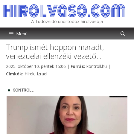
Kilépés
a
tartalomba
A Tudózsidó unortodox hírolvasója
Menü
Trump ismét hoppon maradt,
venezuelai ellenzéki vezető…
Kategória
2025. október 10. péntek 15:06
|
Forrás:
kontroll.hu
|
Címkék
Címkék:
Hírek
,
Izrael