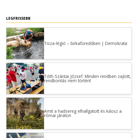
LEGFRISSEBB
Tisza-légió – birkafüredőben | Demokrata
Tóth-Szántai József. Minden rendben zajlott,
rendbontás nem történt
Amit a hadsereg elhallgatott és káosz a
római járaton