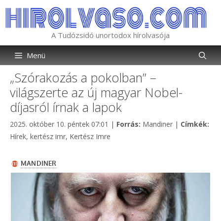
Kilépés
a
tartalomba
A Tudózsidó unortodox hírolvasója
Menü
„Szórakozás a pokolban” –
világszerte az új magyar Nobel-
díjasról írnak a lapok
Kategória
Cím
2025. október 10. péntek 07:01
|
Forrás:
Mandiner
|
Címkék:
Hírek
,
kertész imr
,
Kertész Imre