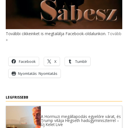
További cikkeinket is megtalálja Facebook-oldalunkon.
Tovább
»
Facebook
X
Tumblr
Nyomtatás
Nyomtatás
LEGFRISSEBB
A Hormuzi megállapodás egyelőre várat, és
Trump vitája Hegseth hadügyminiszterrel –
Új Kelet Live