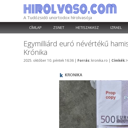
Kilépés
a
tartalomba
A Tudózsidó unortodox hírolvasója
CÍMLAP
ZSNET
HETISZAKASZ
IZRAEL
Egymilliárd euró névértékű hami
Krónika
Kategória
C
2025. október 10. péntek 16:36
|
Forrás:
kronika.ro
|
Címkék:
H