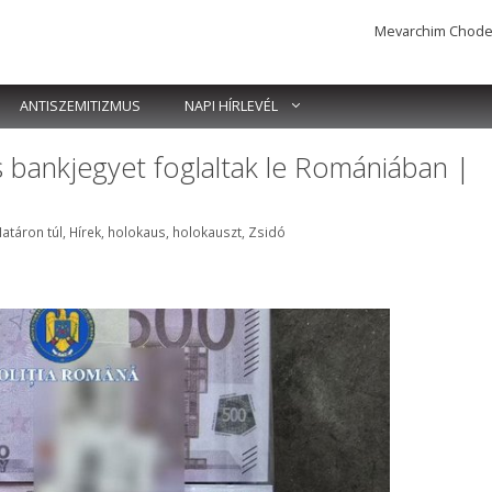
Mevarchim Chodesh 
ANTISZEMITIZMUS
NAPI HÍRLEVÉL
s bankjegyet foglaltak le Romániában |
ímkék
atáron túl
,
Hírek
,
holokaus
,
holokauszt
,
Zsidó