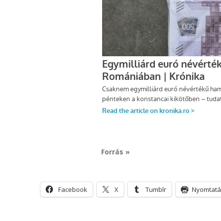
Forrás »
Facebook
X
Tumblr
Nyomtatá