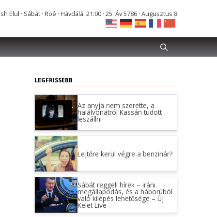
Elul · Sábát · Röé · Hávdálá: 21:00 · 25. Áv 5786 · Augusztus 8
LEGFRISSEBB
Az anyja nem szerette, a
halálvonatról Kassán tudott
leszállni
Lejtőre kerül végre a benzinár?
Sábát reggeli hírek – iráni
megállapodás, és a háborúból
való kilépés lehetősége – Új
Kelet Live