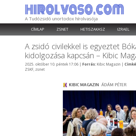
Kilépés
a
tartalomba
A Tudózsidó unortodox hírolvasója
CÍMLAP
ZSNET
HETISZAKASZ
IZRAEL
A zsidó civilekkel is egyeztet Bó
kidolgozása kapcsán – Kibic Mag
Kategória
2025. október 10. péntek 17:06
|
Forrás:
Kibic Magazin
|
Címké
ZSKF
,
zsnet