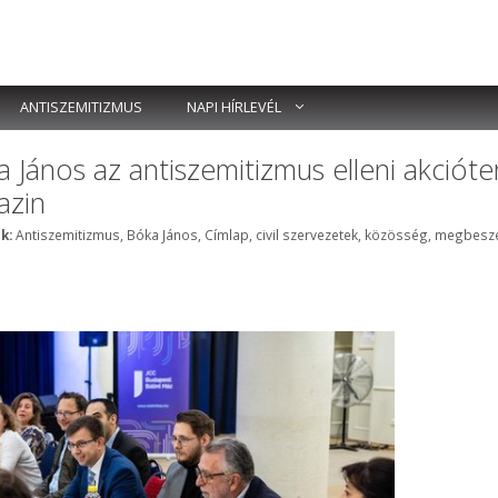
ANTISZEMITIZMUS
NAPI HÍRLEVÉL
ka János az antiszemitizmus elleni akcióte
azin
Címkék
k:
Antiszemitizmus
,
Bóka János
,
Címlap
,
civil szervezetek
,
közösség
,
megbeszé