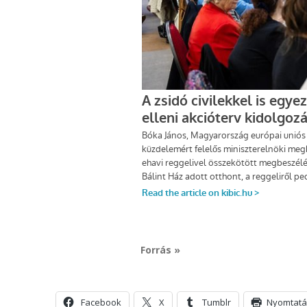
Forrás »
Facebook
X
Tumblr
Nyomtatá