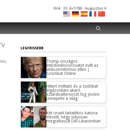
Röé · 23. Áv 5786 · Augusztus 6
rv
LEGFRISSEBB
Trump országos
lés
,
intézkedéssorozatot indít az
antiszemitizmus ellen |
Szombat Online
Hitlert méltató és a zsidókat
elgázosítani akaró
sztárdivattervezőt fog jövőre
ünnepelni a világ
Két izraeli tartalékos katona
elesett, négy súlyosan
megsebesült Dél-Libanonban