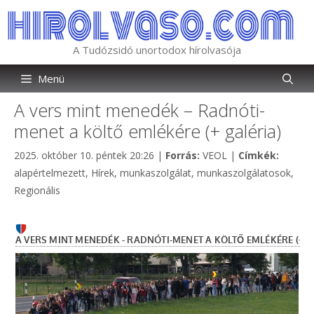
Kilépés
a
tartalomba
A Tudózsidó unortodox hírolvasója
Menü
A vers mint menedék – Radnóti-
menet a költő emlékére (+ galéria)
Kategória
Címkék
2025. október 10. péntek 20:26
|
Forrás:
VEOL
|
Címkék:
alapértelmezett
,
Hírek
,
munkaszolgálat
,
munkaszolgálatosok
,
Regionális