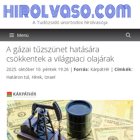
Kilépés
a
tartalomba
A Tudózsidó unortodox hírolvasója
Menü
A gázai tűzszünet hatására
csökkentek a világpiaci olajárak
Kategória
Cím
2025. október 10. péntek 19:26
|
Forrás:
KárpátHír
|
Címkék:
Határon túl
,
Hírek
,
Izrael