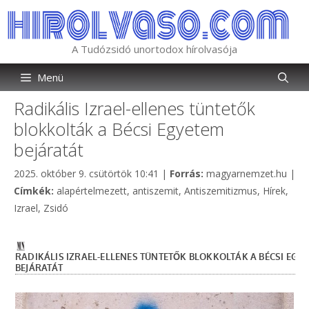
Kilépés
a
tartalomba
A Tudózsidó unortodox hírolvasója
Menü
Radikális Izrael-ellenes tüntetők
blokkolták a Bécsi Egyetem
bejáratát
Kategória
2025. október 9. csütörtök 10:41
|
Forrás:
magyarnemzet.hu
|
Címkék
Címkék:
alapértelmezett
,
antiszemit
,
Antiszemitizmus
,
Hírek
,
Izrael
,
Zsidó