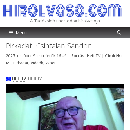
Kilépés
a
tartalomba
A Tudózsidó unortodox hírolvasója
Menü
Pirkadat: Csintalan Sándor
Kategória
Cím
2025. október 9. csütörtök 16:46
|
Forrás:
Heti TV
|
Címkék:
MI
,
Pirkadat
,
Videók
,
zsnet