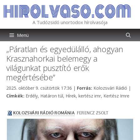
Kilépés
a
tartalomba
A Tudózsidó unortodox hírolvasója
Menü
„Páratlan és egyedülálló, ahogyan
Krasznahorkai belemegy a
világunkat pusztító erők
megértésébe”
Kategória
2025. október 9. csütörtök 17:36
|
Forrás:
Kolozsvári Rádió
|
Címkék
Címkék:
Erdély
,
Határon túl
,
Hírek
,
kertész imr
,
Kertész Imre