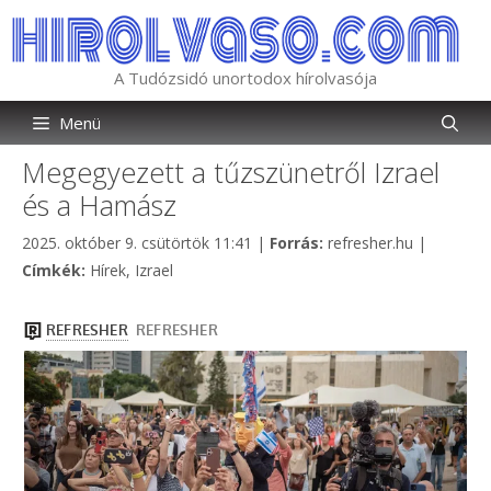
Kilépés
a
tartalomba
A Tudózsidó unortodox hírolvasója
Menü
Megegyezett a tűzszünetről Izrael
és a Hamász
Kategória
2025. október 9. csütörtök 11:41
|
Forrás:
refresher.hu
|
Címkék
Címkék:
Hírek
,
Izrael