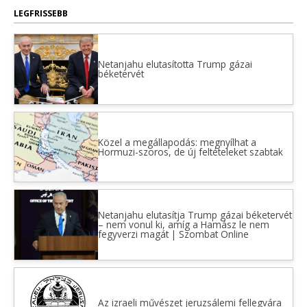
LEGFRISSEBB
Netanjahu elutasította Trump gázai
béketervét
Közel a megállapodás: megnyílhat a
Hormuzi-szoros, de új feltételeket szabtak
Netanjahu elutasítja Trump gázai béketervét
– nem vonul ki, amíg a Hamász le nem
fegyverzi magát | Szombat Online
Az izraeli művészet jeruzsálemi fellegvára