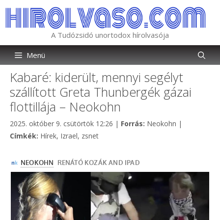
Kilépés
a
tartalomba
A Tudózsidó unortodox hírolvasója
Menü
Kabaré: kiderült, mennyi segélyt
szállított Greta Thunbergék gázai
flottillája – Neokohn
Kategória
2025. október 9. csütörtök 12:26
|
Forrás:
Neokohn
|
Címkék
Címkék:
Hírek
,
Izrael
,
zsnet