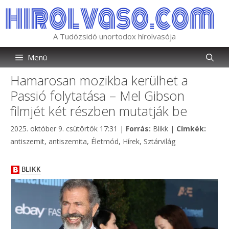
Kilépés
a
tartalomba
A Tudózsidó unortodox hírolvasója
Menü
Hamarosan mozikba kerülhet a
Passió folytatása – Mel Gibson
filmjét két részben mutatják be
Kategória
Címké
2025. október 9. csütörtök 17:31
|
Forrás:
Blikk
|
Címkék:
antiszemit
,
antiszemita
,
Életmód
,
Hírek
,
Sztárvilág