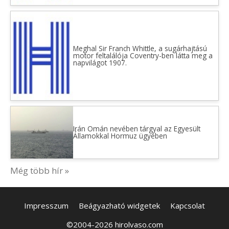
Meghal Sir Franch Whittle, a sugárhajtású
motor feltalálója Coventry-ben látta meg a
napvilágot 1907.
Irán Omán nevében tárgyal az Egyesült
Államokkal Hormuz ügyében
Még több hír »
Impresszum
Beágyazható widgetek
Kapcsolat
©2004-2026 hirolvaso.com