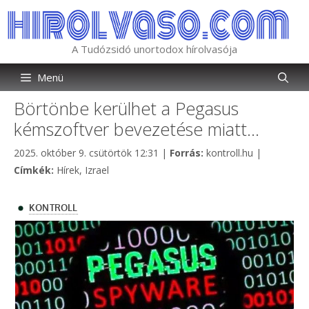
Kilépés
a
tartalomba
A Tudózsidó unortodox hírolvasója
Menü
Börtönbe kerülhet a Pegasus
kémszoftver bevezetése miatt…
Kategória
2025. október 9. csütörtök 12:31
|
Forrás:
kontroll.hu
|
Címkék
Címkék:
Hírek
,
Izrael