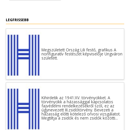
LEGFRISSEBB
Megszületett Ország Lili festő, grafikus A
nonfiguratív festészet képviselője Ungváron
született.
Kihirdetik az 1941:XV. törvénycikket. A
törvénycikk a házassággal kapcsolatos
fajvédelmi rendelkezésekről szól, ez az
úgynevezett III.zsidótörvény. Bevezeti a
házasság előtti kötelező orvosi vizsgálatot.
Megtiltja a zsidók és nem zsidók közötti...