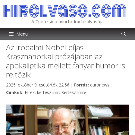
Kilépés
a
tartalomba
A Tudózsidó unortodox hírolvasója
Menü
Az irodalmi Nobel-díjas
Krasznahorkai prózájában az
apokaliptika mellett fanyar humor is
rejtőzik
Kategória
2025. október 9. csütörtök 22:56
|
Forrás:
euronews
|
Címkék
Címkék:
Hírek
,
kertész imr
,
Kertész Imre