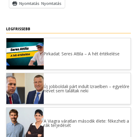
Nyomtatás
Nyomtatás
LEGFRISSEBB
Pirkadat: Seres Attila – A hét értékelése
Új jobboldali párt indult Izraelben – egyelőre
nevet sem találtak neki
A Viagra váratlan második élete: fékezheti a
rák terjedését