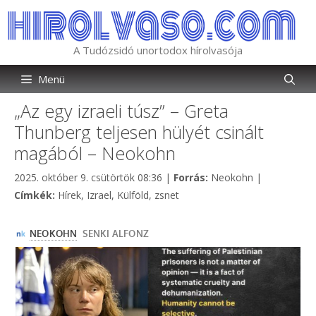
Kilépés
a
tartalomba
A Tudózsidó unortodox hírolvasója
Menü
„Az egy izraeli túsz” – Greta
Thunberg teljesen hülyét csinált
magából – Neokohn
Kategória
2025. október 9. csütörtök 08:36
|
Forrás:
Neokohn
|
Címkék
Címkék:
Hírek
,
Izrael
,
Külföld
,
zsnet