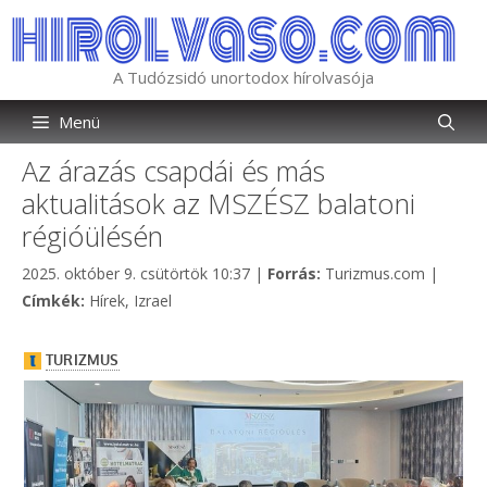
Kilépés
a
tartalomba
A Tudózsidó unortodox hírolvasója
Menü
Az árazás csapdái és más
aktualitások az MSZÉSZ balatoni
régióülésén
Kategória
2025. október 9. csütörtök 10:37
|
Forrás:
Turizmus.com
|
Címkék
Címkék:
Hírek
,
Izrael