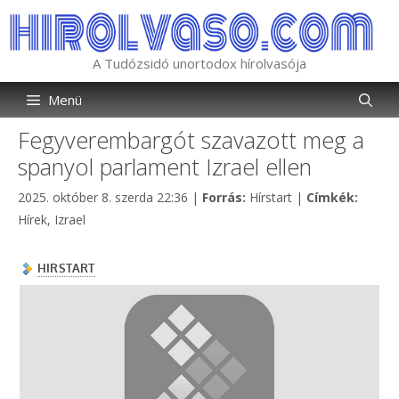
Kilépés
a
tartalomba
A Tudózsidó unortodox hírolvasója
Menü
Fegyverembargót szavazott meg a
spanyol parlament Izrael ellen
Kategória
Címkék
2025. október 8. szerda 22:36
|
Forrás:
Hírstart
|
Címkék:
Hírek
,
Izrael