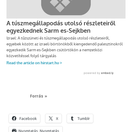
Forrás »
Facebook
X
Tumblr
Nyomtatás
Nyomtatás