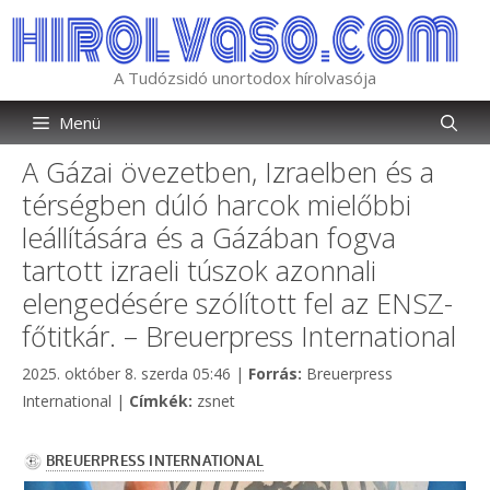
Kilépés
a
tartalomba
A Tudózsidó unortodox hírolvasója
Menü
A Gázai övezetben, Izraelben és a
térségben dúló harcok mielőbbi
leállítására és a Gázában fogva
tartott izraeli túszok azonnali
elengedésére szólított fel az ENSZ-
főtitkár. – Breuerpress International
Kategória
2025. október 8. szerda 05:46
|
Forrás:
Breuerpress
Címkék
International
|
Címkék:
zsnet