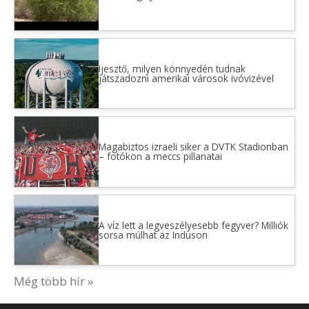
Ijesztő, milyen könnyedén tudnak
játszadozni amerikai városok ivóvizével
Magabiztos izraeli siker a DVTK Stadionban
– fotókon a meccs pillanatai
A víz lett a legveszélyesebb fegyver? Milliók
sorsa múlhat az Induson
Még több hír »