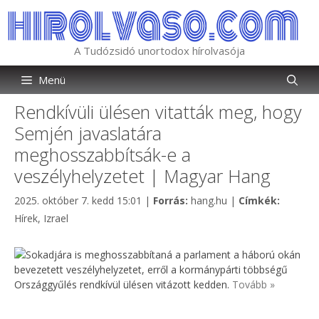
Kilépés
a
tartalomba
A Tudózsidó unortodox hírolvasója
Menü
Rendkívüli ülésen vitatták meg, hogy
Semjén javaslatára
meghosszabbítsák-e a
veszélyhelyzetet | Magyar Hang
Kategória
Címkék
2025. október 7. kedd 15:01
|
Forrás:
hang.hu
|
Címkék:
Hírek
,
Izrael
Sokadjára is meghosszabbítaná a parlament a háború okán
bevezetett veszélyhelyzetet, erről a kormánypárti többségű
Országgyűlés rendkívül ülésen vitázott kedden.
Tovább »