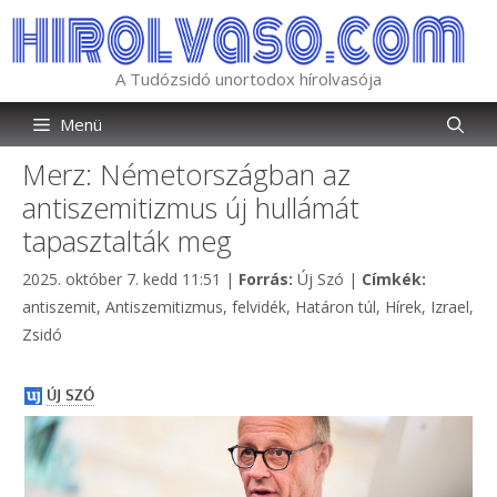
Kilépés
a
tartalomba
A Tudózsidó unortodox hírolvasója
Menü
Merz: Németországban az
antiszemitizmus új hullámát
tapasztalták meg
Kategória
Címkék
2025. október 7. kedd 11:51
|
Forrás:
Új Szó
|
Címkék:
antiszemit
,
Antiszemitizmus
,
felvidék
,
Határon túl
,
Hírek
,
Izrael
,
Zsidó