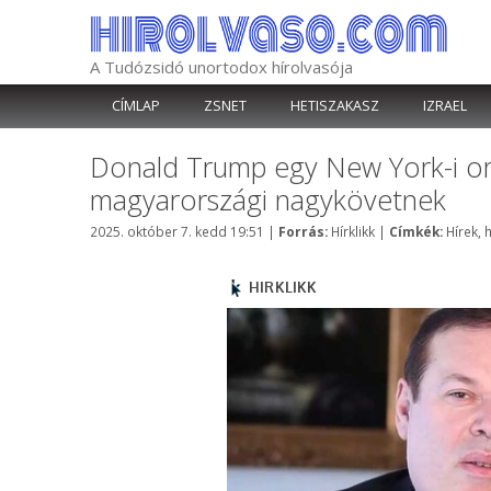
Kilépés
a
tartalomba
A Tudózsidó unortodox hírolvasója
CÍMLAP
ZSNET
HETISZAKASZ
IZRAEL
Donald Trump egy New York-i ort
magyarországi nagykövetnek
Kategória
Címkék
2025. október 7. kedd 19:51
|
Forrás:
Hírklikk
|
Címkék:
Hírek
,