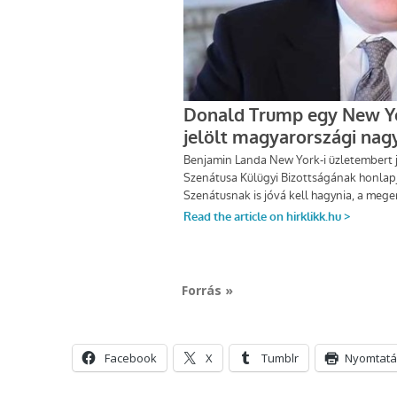
Forrás »
Facebook
X
Tumblr
Nyomtatá