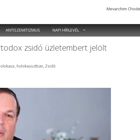
Mevarchim Chodesh 
ANTISZEMITIZMUS
NAPI HÍRLEVÉL
odox zsidó üzletembert jelölt
holokaus
,
holokausztban
,
Zsidó