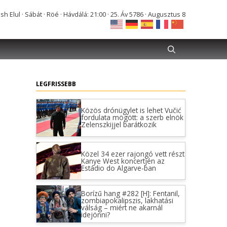
Elul · Sábát · Röé · Hávdálá: 21:00 · 25. Áv 5786 · Augusztus 8
LEGFRISSEBB
Közös drónügylet is lehet Vučić
fordulata mögött: a szerb elnök
Zelenszkijjel barátkozik
Közel 34 ezer rajongó vett részt
Kanye West koncertjén az
Estádio do Algarve-ban
Borízű hang #282 [H]: Fentanil,
zombiapokalipszis, lakhatási
válság – miért ne akarnál
idejönni?