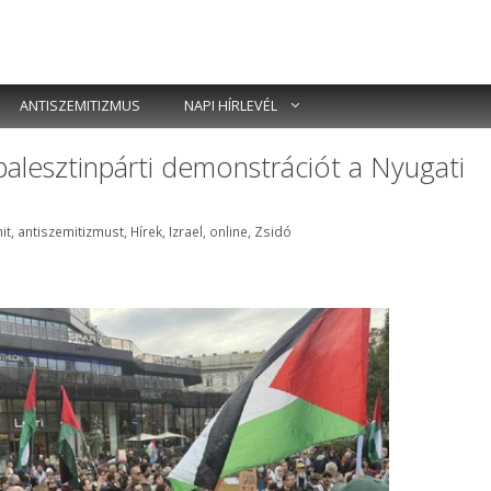
ANTISZEMITIZMUS
NAPI HÍRLEVÉL
k palesztinpárti demonstrációt a Nyugati
it
,
antiszemitizmust
,
Hírek
,
Izrael
,
online
,
Zsidó