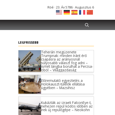
Röé · 23. Áv 5786 · Augusztus 6
LEGFRISSEBB
Teherán megüzenete
Trumpnak: minden Iránt érő
csapásra az arányosnál
súlyosabb választ fog adni –
ismét lángba borulhat a Perzsa-
öböl – Világgazdaság
Előremutató egyeztetés a
Holokauszt-túlélők ellátása
ügyében – Mazsihisz
Kukázták az izraeli FalconEye-t,
nehezen repül ködös időben az
írek új repülőgépe – Neokohn