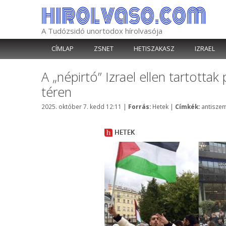
Kilépés
a
tartalomba
A Tudózsidó unortodox hírolvasója
CÍMLAP
ZSNET
HETISZAKASZ
IZRAEL
A „népirtó” Izrael ellen tartotta
téren
Kategória
Címkék
2025. október 7. kedd 12:11
|
Forrás:
Hetek
|
Címkék:
antiszem