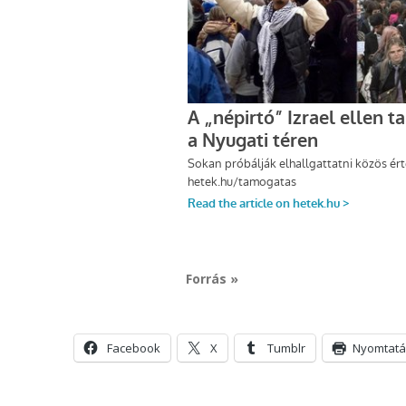
Forrás »
Facebook
X
Tumblr
Nyomtatá