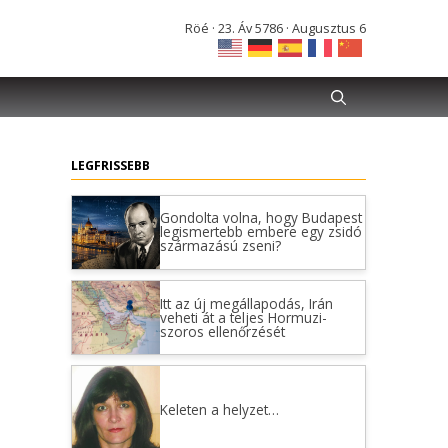
Röé · 23. Áv 5786 · Augusztus 6
LEGFRISSEBB
Gondolta volna, hogy Budapest
legismertebb embere egy zsidó
származású zseni?
Itt az új megállapodás, Irán
veheti át a teljes Hormuzi-
szoros ellenőrzését
Keleten a helyzet…