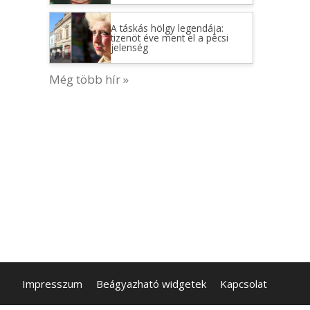
A táskás hölgy legendája:
tizenöt éve ment el a pécsi
jelenség
Még több hír »
Impresszum
Beágyazható widgetek
Kapcsolat