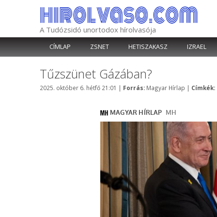
Kilépés
a
tartalomba
A Tudózsidó unortodox hírolvasója
CÍMLAP
ZSNET
HETISZAKASZ
IZRAEL
Tűzszünet Gázában?
Kategória
2025. október 6. hétfő 21:01
|
Forrás:
Magyar Hírlap
|
Címkék: