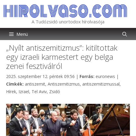
Kilépés
a
tartalomba
A Tudózsidó unortodox hírolvasója
Menü
„Nyílt antiszemitizmus”: kitiltottak
egy izraeli karmestert egy belga
zenei fesztiválról
Kategória
2025. szeptember 12. péntek 09:56
|
Forrás:
euronews
|
Címkék
Címkék:
antiszemit
,
Antiszemitizmus
,
antiszemitizmussal
,
Hírek
,
Izrael
,
Tel Aviv
,
Zsidó