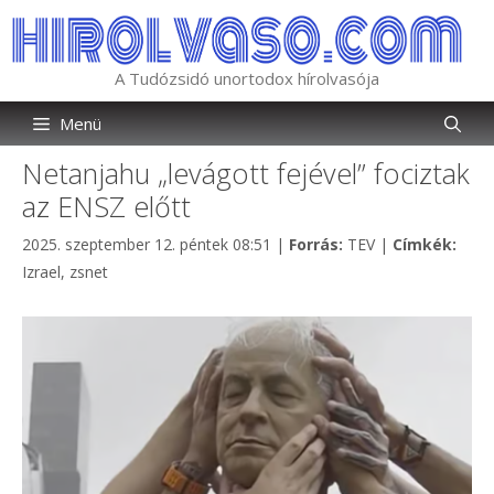
Kilépés
a
tartalomba
A Tudózsidó unortodox hírolvasója
Menü
Netanjahu „levágott fejével” fociztak
az ENSZ előtt
Kategória
Címk
2025. szeptember 12. péntek 08:51
|
Forrás:
TEV
|
Címkék:
Izrael
,
zsnet