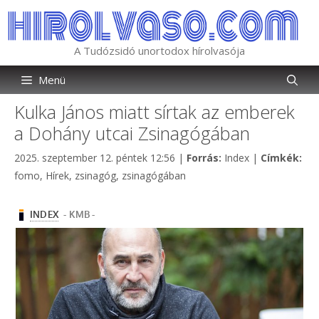
Kilépés
a
tartalomba
A Tudózsidó unortodox hírolvasója
Menü
Kulka János miatt sírtak az emberek
a Dohány utcai Zsinagógában
Kategória
Cím
2025. szeptember 12. péntek 12:56
|
Forrás:
Index
|
Címkék:
fomo
,
Hírek
,
zsinagóg
,
zsinagógában