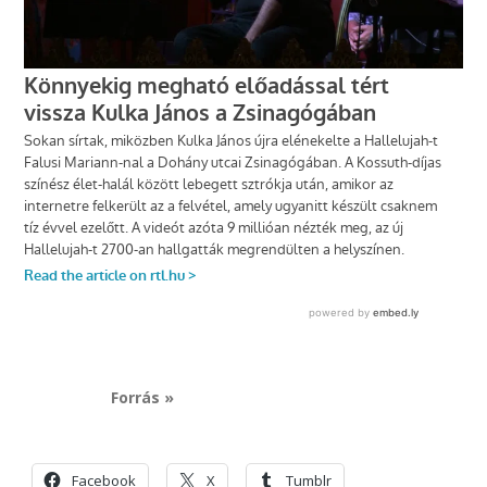
Forrás »
Facebook
X
Tumblr