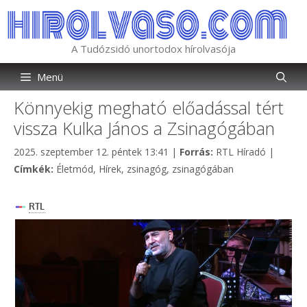
Kilépés
a
tartalomba
A Tudózsidó unortodox hírolvasója
Menü
Könnyekig megható előadással tért
vissza Kulka János a Zsinagógában
Kategória
2025. szeptember 12. péntek 13:41
|
Forrás:
RTL Híradó
|
Címkék
Címkék:
Életmód
,
Hírek
,
zsinagóg
,
zsinagógában