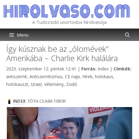
Kilépés
a
tartalomba
A Tudózsidó unortodox hírolvasója
Menü
Így kúsznak be az „ólomévek”
Amerikába – Charlie Kirk halálára
Kategória
Cím
2025. szeptember 12. péntek 12:41
|
Forrás:
Index
|
Címkék:
antiszemit
,
Antiszemitizmus
,
CE napi
,
Hírek
,
holokaus
,
holokauszt
,
Izrael
,
Vélemény
,
Zsidó