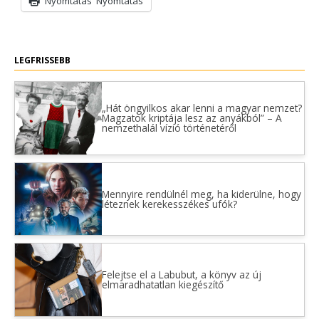
Nyomtatás
Nyomtatás
LEGFRISSEBB
„Hát öngyilkos akar lenni a magyar nemzet?
Magzatok kriptája lesz az anyákból” – A
nemzethalál vízió történetéről
Mennyire rendülnél meg, ha kiderülne, hogy
léteznek kerekesszékes ufók?
Felejtse el a Labubut, a könyv az új
elmaradhatatlan kiegészítő