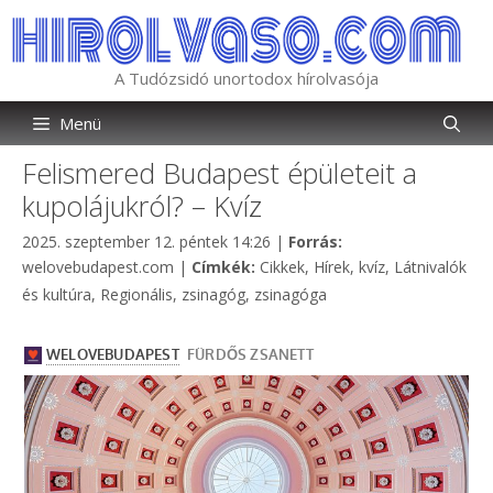
Kilépés
a
tartalomba
A Tudózsidó unortodox hírolvasója
Menü
Felismered Budapest épületeit a
kupolájukról? – Kvíz
Kategória
2025. szeptember 12. péntek 14:26
|
Forrás:
Címkék
welovebudapest.com
|
Címkék:
Cikkek
,
Hírek
,
kvíz
,
Látnivalók
és kultúra
,
Regionális
,
zsinagóg
,
zsinagóga