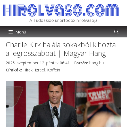
Kilépés
a
tartalomba
A Tudózsidó unortodox hírolvasója
Menü
Charlie Kirk halála sokakból kihozta
a legrosszabbat | Magyar Hang
Kategória
2025. szeptember 12. péntek 06:41
|
Forrás:
hang.hu
|
Címkék
Címkék:
Hírek
,
Izrael
,
Koffein