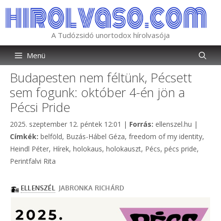
Kilépés
a
tartalomba
A Tudózsidó unortodox hírolvasója
Menü
Budapesten nem féltünk, Pécsett
sem fogunk: október 4-én jön a
Pécsi Pride
Kategória
2025. szeptember 12. péntek 12:01
|
Forrás:
ellenszel.hu
|
Címkék
Címkék:
belföld
,
Buzás-Hábel Géza
,
freedom of my identity
,
Heindl Péter
,
Hírek
,
holokaus
,
holokauszt
,
Pécs
,
pécs pride
,
Perintfalvi Rita