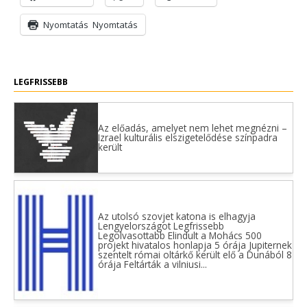
Nyomtatás
Nyomtatás
LEGFRISSEBB
Az előadás, amelyet nem lehet megnézni –
Izrael kulturális elszigetelődése színpadra
került
Az utolsó szovjet katona is elhagyja
Lengyelországot Legfrissebb
Legolvasottabb Elindult a Mohács 500
projekt hivatalos honlapja 5 órája Jupiternek
szentelt római oltárkő került elő a Dunából 8
órája Feltárták a vilniusi...