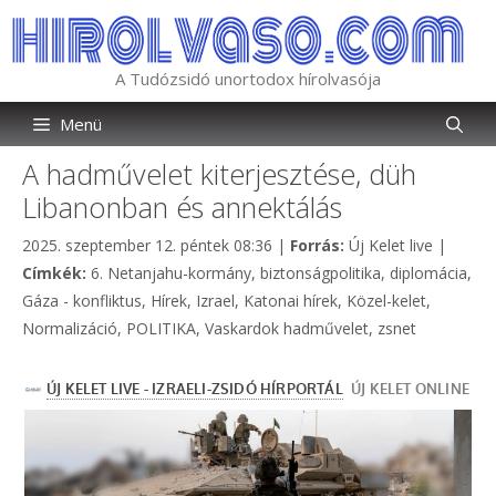
Kilépés
a
tartalomba
A Tudózsidó unortodox hírolvasója
Menü
A hadművelet kiterjesztése, düh
Libanonban és annektálás
Kategória
2025. szeptember 12. péntek 08:36
|
Forrás:
Új Kelet live
|
Címkék
Címkék:
6. Netanjahu-kormány
,
biztonságpolitika
,
diplomácia
,
Gáza - konfliktus
,
Hírek
,
Izrael
,
Katonai hírek
,
Közel-kelet
,
Normalizáció
,
POLITIKA
,
Vaskardok hadművelet
,
zsnet