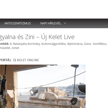
ANTISZEMITIZMUS
NAPI HÍRLEVÉL
alna és Zini – Új Kelet Live
Címkék
ímkék:
6. Netanjahu-kormány
,
biztonságpolitika
,
diplomácia
,
Gáza - konfliktus
,
művelet
,
zsnet