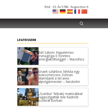
Röé · 23. Áv 5786 · Augusztus 6
LEGFRISSEBB
Bét Sálom: Napelemes
zsinagóga 0 forintos
energiaköltséggel – Mazsihisz
Izraeli sztárbox: kihívta egy
bokszmeccsre Zohran
Mamdanit a tel-avivi
alpolgármester – Neokohn
„Szerbia” feliratú matricákkal
ragasztgatták tele Radnóti
szobrát Borban