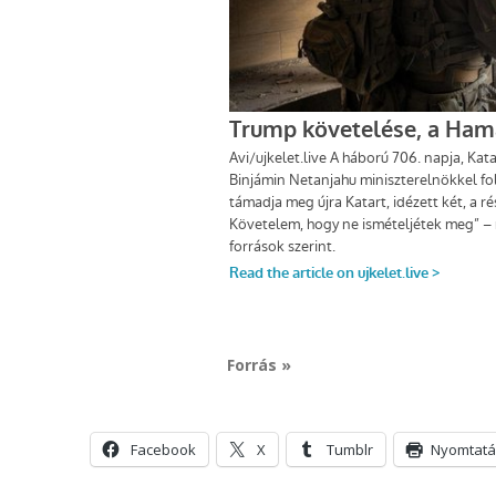
Forrás »
Facebook
X
Tumblr
Nyomtatá