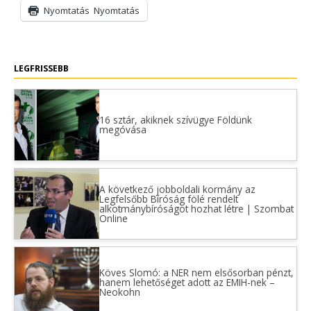
Nyomtatás
Nyomtatás
LEGFRISSEBB
16 sztár, akiknek szívügye Földünk
megóvása
A következő jobboldali kormány az
Legfelsőbb Bíróság fölé rendelt
alkotmánybíróságot hozhat létre | Szombat
Online
Köves Slomó: a NER nem elsősorban pénzt,
hanem lehetőséget adott az EMIH-nek –
Neokohn