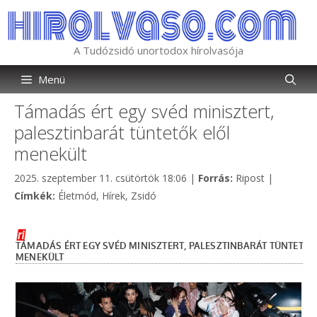
Kilépés
a
tartalomba
A Tudózsidó unortodox hírolvasója
Menü
Támadás ért egy svéd minisztert,
palesztinbarát tüntetők elől
menekült
Kategória
2025. szeptember 11. csütörtök 18:06
|
Forrás:
Ripost
|
Címkék
Címkék:
Életmód
,
Hírek
,
Zsidó